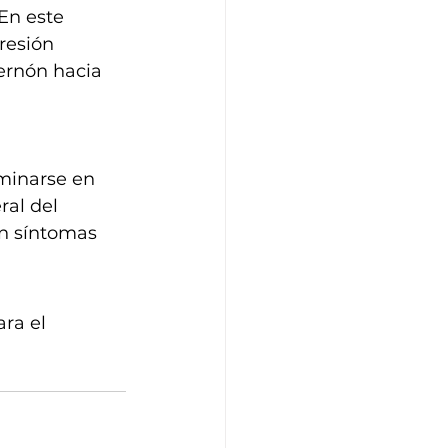
En este 
resión 
ternón hacia 
minarse en 
al del 
an síntomas 
ra el 