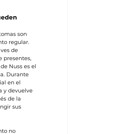
ueden 
ntomas son 
to regular.
aves de 
 presentes, 
de Nuss es el 
ca. Durante 
al en el 
a y devuelve 
és de la 
ngir sus 
nto no 