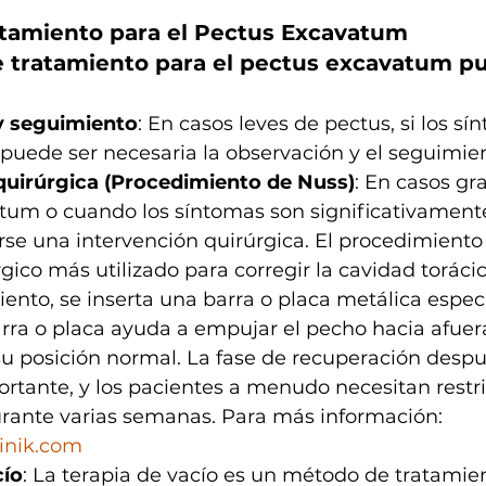
tamiento para el Pectus Excavatum
e tratamiento para el pectus excavatum p
y seguimiento
: En casos leves de pectus, si los sí
puede ser necesaria la observación y el seguimien
quirúrgica (Procedimiento de Nuss)
: En casos gr
tum o cuando los síntomas son significativamente
se una intervención quirúrgica. El procedimiento 
ico más utilizado para corregir la cavidad toráci
ento, se inserta una barra o placa metálica especi
rra o placa ayuda a empujar el pecho hacia afuer
su posición normal. La fase de recuperación despu
ortante, y los pacientes a menudo necesitan restri
urante varias semanas. Para más información: 
inik.com
cío
: La terapia de vacío es un método de tratamie