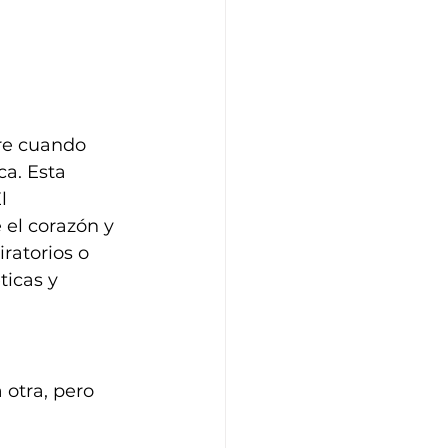
re cuando 
a. Esta 
l 
el corazón y 
ratorios o 
icas y 
otra, pero 