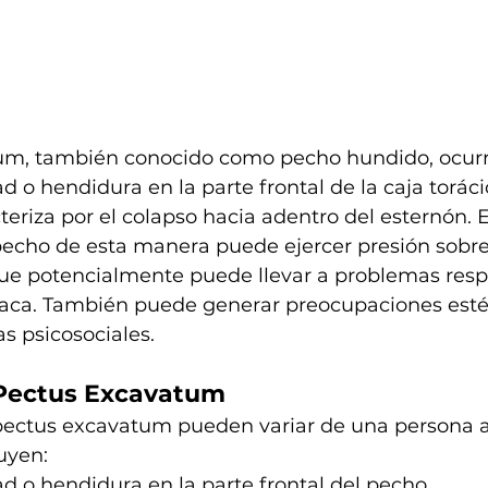
tum, también conocido como pecho hundido, ocur
 o hendidura en la parte frontal de la caja torácic
teriza por el colapso hacia adentro del esternón. E
echo de esta manera puede ejercer presión sobre 
ue potencialmente puede llevar a problemas respi
díaca. También puede generar preocupaciones estét
s psicosociales.
 Pectus Excavatum
pectus excavatum pueden variar de una persona a 
uyen:
d o hendidura en la parte frontal del pecho