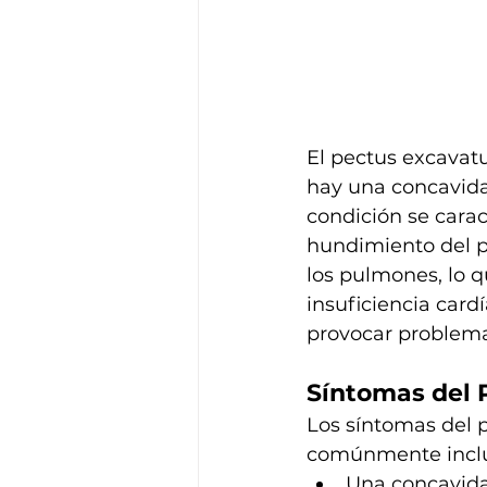
El pectus excava
hay una concavidad
condición se carac
hundimiento del p
los pulmones, lo q
insuficiencia car
provocar problema
Síntomas del
Los síntomas del 
comúnmente incl
Una concavida