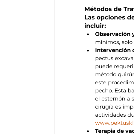
Métodos de Tra
Las opciones d
incluir:
Observación 
mínimos, solo 
Intervención 
pectus excava
puede requerir
método quirúrg
este procedimi
pecho. Esta ba
el esternón a 
cirugía es imp
actividades d
www.pektuskl
Terapia de va