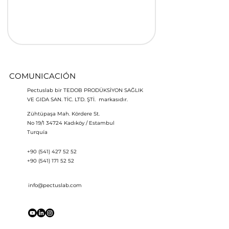
COMUNICACIÓN
Pectuslab bir TEDOB PRODÜKSİYON SAĞLIK
VE GIDA SAN. TİC. LTD. ŞTİ. markasıdır.
Zühtüpaşa Mah. Kördere St.
No 19/1 34724 Kadıköy / Estambul
Turquía
+90 (541) 427 52 52
+90 (541) 171 52 52
info@pectuslab.com