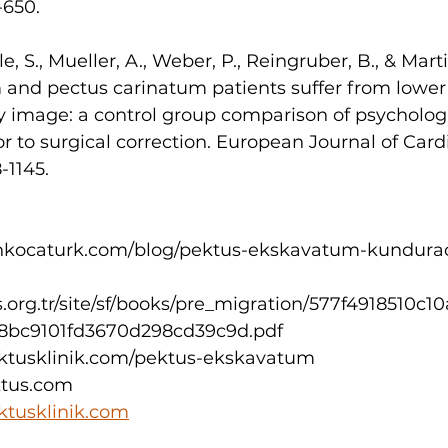
-650.
e, S., Mueller, A., Weber, P., Reingruber, B., & Martin
nd pectus carinatum patients suffer from lower qu
 image: a control group comparison of psychologi
or to surgical correction. European Journal of Card
-1145.
ettinkocaturk.com/blog/pektus-ekskavatum-kundura
s.org.tr/site/sf/books/pre_migration/577f4918510c
8bc9101fd3670d298cd39c9d.pdf
ektusklinik.com/pektus-ekskavatum
ktus.com
ktusklinik.com