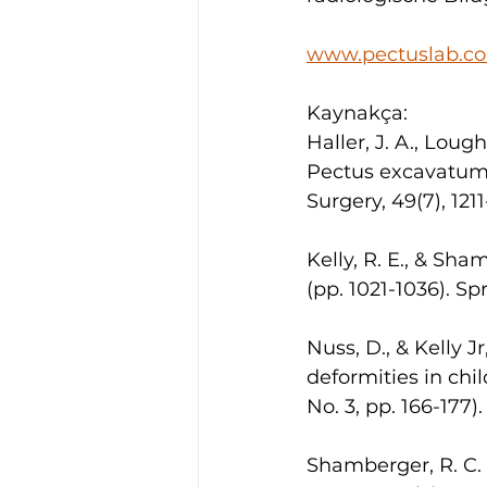
www.pectuslab.c
Kaynakça:
Haller, J. A., Lough
Pectus excavatum: 
Surgery, 49(7), 1211
Kelly, R. E., & Sha
(pp. 1021-1036). S
Nuss, D., & Kelly J
deformities in chil
No. 3, pp. 166-177
Shamberger, R. C. 