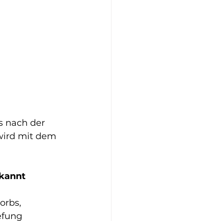
s nach der 
wird mit dem 
kannt 
orbs, 
efung 