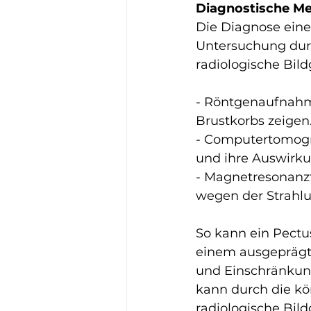
Diagnostische M
Die Diagnose eine
Untersuchung durc
radiologische Bil
- Röntgenaufnahme
Brustkorbs zeigen
- Computertomograp
und ihre Auswirku
- Magnetresonanz
wegen der Strahlu
So kann ein Pectu
einem ausgeprägt
und Einschränkung
kann durch die kö
radiologische Bil