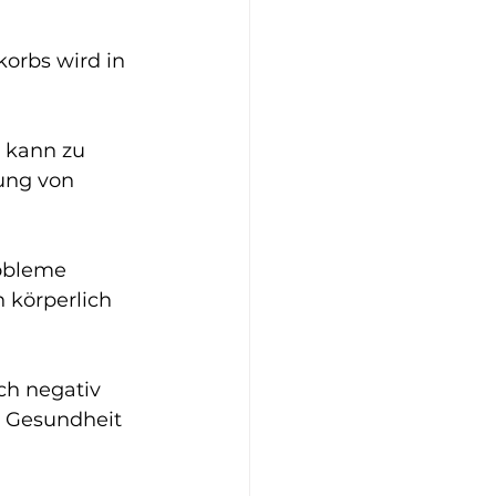
orbs wird in 
 kann zu 
ung von 
obleme 
 körperlich 
ch negativ 
e Gesundheit 