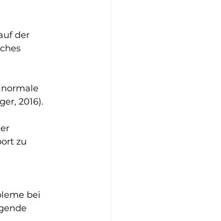
auf der 
ches 
 normale 
er, 2016).
er 
ort zu 
bleme bei 
lgende 