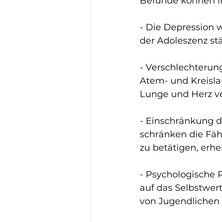
Befunde können in
- Die Depression w
der Adoleszenz st
- Verschlechterun
Atem- und Kreisla
Lunge und Herz verh
- Einschränkung d
schränken die Fähi
zu betätigen, erhe
- Psychologische 
auf das Selbstwer
von Jugendlichen a