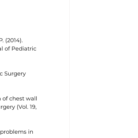
. (2014). 
l of Pediatric 
ic Surgery 
n of chest wall 
gery (Vol. 19, 
 problems in 