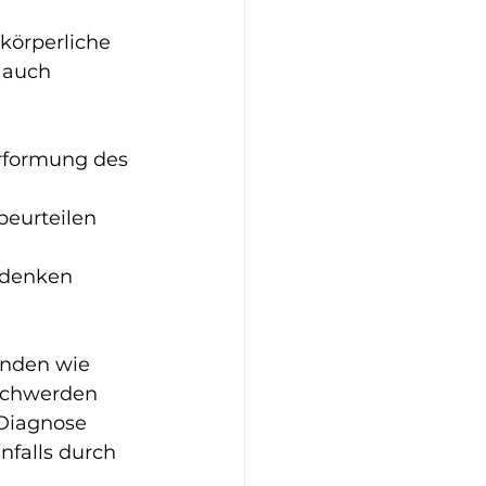
körperliche 
 auch 
rformung des 
beurteilen 
edenken 
unden wie 
schwerden 
Diagnose 
falls durch 