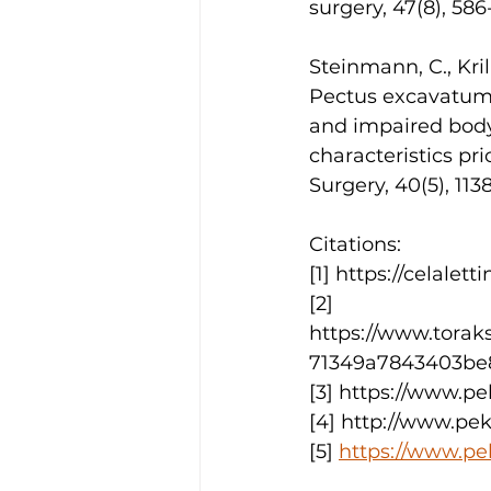
surgery, 47(8), 586
Steinmann, C., Krill
Pectus excavatum a
and impaired body
characteristics pri
Surgery, 40(5), 1138
Citations:
[1] https://celal
[2] 
https://www.torak
71349a7843403be
[3] https://www.p
[4] http://www.pe
[5] 
https://www.pe