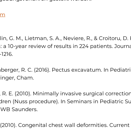
om
lin, G. M., Lietman, S. A., Neviere, R., & Croitoru, D. P
a 10-year review of results in 224 patients. Journa
-1216.
mberger, R. C. (2016). Pectus excavatum. In Pediatr
pringer, Cham.
r, R. E. (2010). Minimally invasive surgical correctio
dren (Nuss procedure). In Seminars in Pediatric Sur
). WB Saunders.
(2010). Congenital chest wall deformities. Current