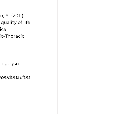
, A. (2011). 
ality of life 
cal 
io-Thoracic 
ci-gogsu
10a90d08a6f00