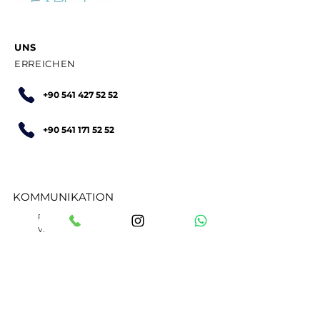
UNS
ERREICHEN
+90 541 427 52 52
+90 541 171 52 52
KOMMUNIKATION
Pectuslab bir TEDOB PRODÜKSİYON SAĞLIK
VE GIDA SAN. TİC. LTD. ŞTİ. markasıdır.
Zühtüpaşa Mah. Kördere Sok.
No 19/1 34724 Kadıköy / İstanbul
Türkiye
+90 (541) 427 52 52
+90 (541) 171 52 52