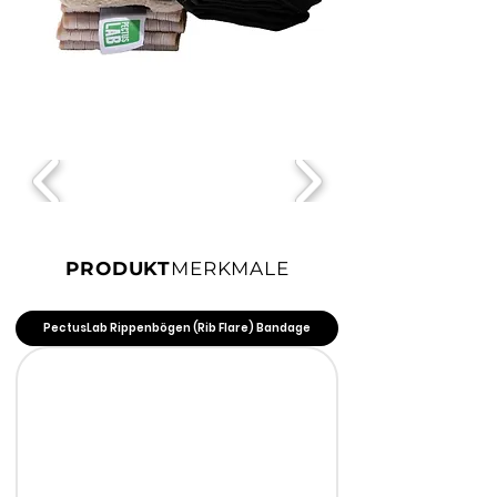
PRODUKT
MERKMALE
PectusLab Rippenbögen (Rib Flare) Bandage