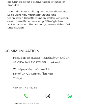
die Grundlage für die Zuverlässigkeit unserer
Produkte.
Durch die Bereitstellung der notwendigen After-
Sales-Behandlungsunterstützung und
technischen Dienstleistungen stellen wir sicher,
dass unsere Patienten den größtmöglichen
Nutzen aus dem Behandlungsprozess ziehen. Wir
unterstützen.
KOMMUNIKATION
Pectuslab bir TEDOB PRODÜKSİYON SAĞLIK
VE GIDA SAN. TİC. LTD. ŞTİ. markasıdır.
Zühtüpaşa Mah. Kördere Sok.
No 19/1 34724 Kadıköy / İstanbul
Türkiye
+90 (541) 427 52 52
+90 (541) 171 52 52
info@pectuslab.com