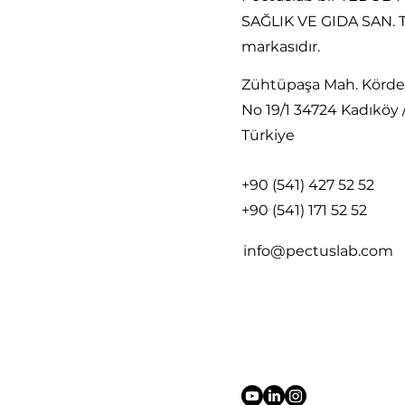
SAĞLIK VE GIDA SAN. Tİ
markasıdır.
Zühtüpaşa Mah. Körde
No 19/1 34724 Kadıköy 
Türkiye
+90 (541) 427 52 52
+90 (541) 171 52 52
info@pectuslab.com