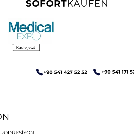
SOFORT
KAUFEN
Kaufe jetzt
+90 541 171 5
+90 541 427 52 52
ON
 PRODÜKSİYON