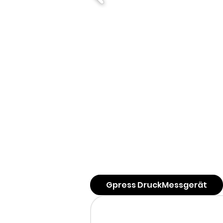
Gpress DruckMessgerät