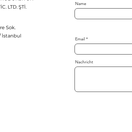
Name
C. LTD. ŞTİ.
re Sok.
/ İstanbul
Email
Nachricht