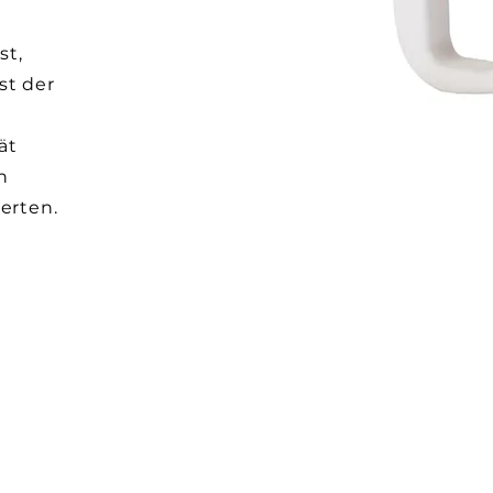
st,
st der
ät
n
erten.