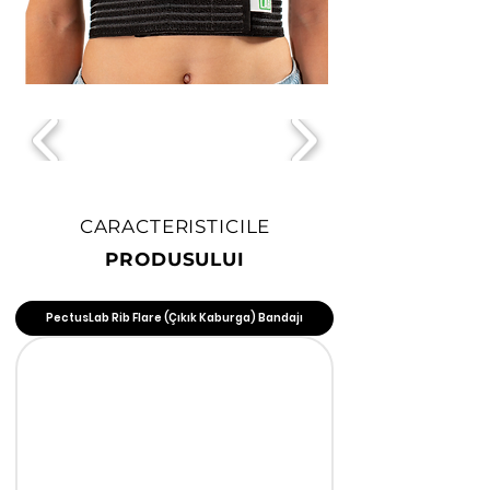
CARACTERISTICILE
PRODUSULUI
PectusLab Rib Flare (Çıkık Kaburga) Bandajı