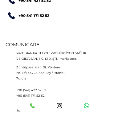
+90 541 427 52 52
+90 541 171 52 52
COMUNICARE
Pectuslab bir TEDOB PRODÜKSİYON SAĞLIK
VE GIDA SAN. TİC. LTD. ŞTİ. markasıdır.
Zühtüpaşa Mah. St. Kördere
Nr. 19/1 34724 Kadıköy / Istanbul
Turcia
+90 (541) 427 52 52
+90 (541) 171 52 52
info@pectuslab.com