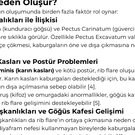
Neden Oluşur?
ın oluşumunda birden fazla faktör rol oynar:
ıkları ile İlişkisi
(kunduracı göğsü) ve Pectus Carinatum (güverci
lare sıklıkla görülür. Özellikle Pectus Excavatum va
çe çökmesi, kaburgaların öne ve dışa çıkmasına ne
 Kasları ve Postür Problemleri
inis (karın kasları)
 ve kötü postür, rib flare olu
. Karın kasları kaburgaları desteklediği için, bu kas
n dışa açılmasına sebep olabilir [4].
uş (kifoz) ve omurgadaki anormallikler, göğüs kaf
ib flare gelişimini destekleyebilir [5].
şkanlıkları ve Göğüs Kafesi Gelişimi
kanlıkları da rib flare’ın ortaya çıkmasına neden o
iyafram nefesi kullanmayan bireylerde kaburgal