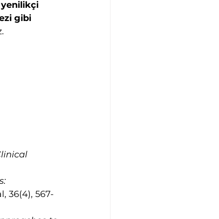
yenilikçi 
zi gibi 
.
inical 
: 
l, 36(4), 567-