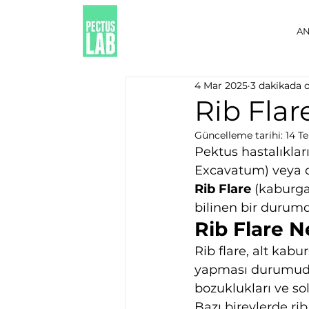
AN
4 Mar 2025
3 dakikada 
Rib Fla
Güncelleme tarihi:
14 T
Pektus hastalıklar
Excavatum) veya d
Rib Flare
 (kaburga 
bilinen bir durumd
Rib Flare N
Rib flare, alt kab
yapması durumudur
bozuklukları ve so
Bazı bireylerde rib