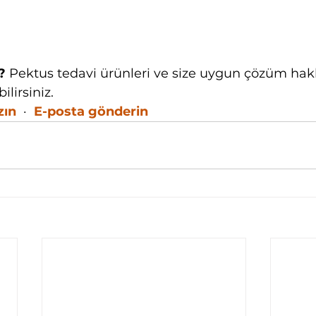
?
 Pektus tedavi ürünleri ve size uygun çözüm ha
lirsiniz.
zın
  ·  
E-posta gönderin