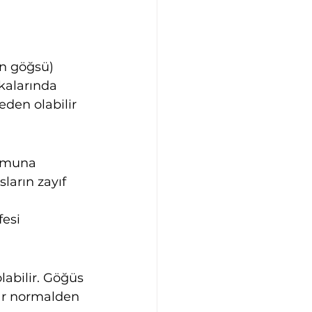
n göğsü) 
kalarında 
den olabilir 
şumuna 
ların zayıf 
esi 
labilir. Göğüs 
ar normalden 