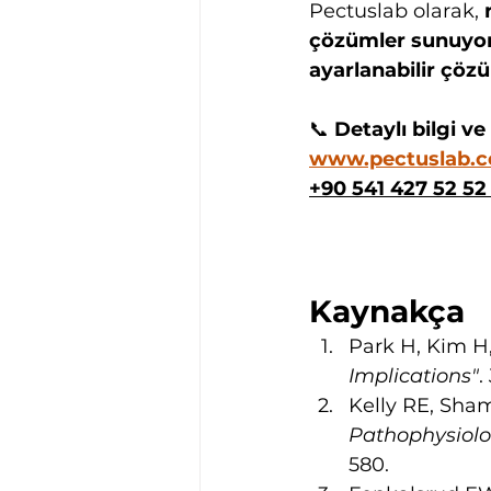
Pectuslab olarak, 
çözümler sunuyo
ayarlanabilir çöz
📞 
Detaylı bilgi ve
www.pectuslab.
+90 541 427 52 52
Kaynakça
Park H, Kim H, 
Implications"
.
Kelly RE, Sham
Pathophysiol
580.