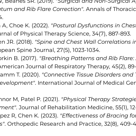
 Beanes SR. (2019). 
"Surgical and Non-Surgical A
tum and Rib Flare Correction"
. Annals of Thoracic
4.
 A, Choe K. (2022). 
"Postural Dysfunctions in Ches
urnal of Physical Therapy Science, 34(7), 887-893.
 JR. (2018). 
"Spine and Chest Wall Correlations i
opean Spine Journal, 27(5), 1023-1034.
kin B. (2017). 
"Breathing Patterns and Rib Flare:
 American Journal of Respiratory Therapy, 45(2), 89-
amm T. (2020). 
"Connective Tissue Disorders and 
Development"
. International Journal of Medical Gene
nor M, Patel P. (2021). 
"Physical Therapy Strategie
ment"
. Journal of Rehabilitation Medicine, 55(1), 12
ez R, Chen K. (2023). 
"Effectiveness of Bracing for
s"
. Orthopedic Research and Practice, 32(8), 409-4