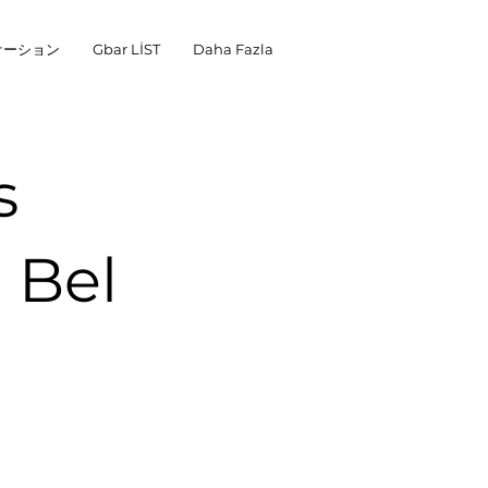
ケーション
Gbar LİST
Daha Fazla
s
 Bel