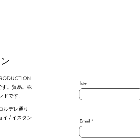
ョン
PRODUCTION
İsim
AN です。貿易。株
ンドです。
コルデレ通り
キョイ / イスタン
Email