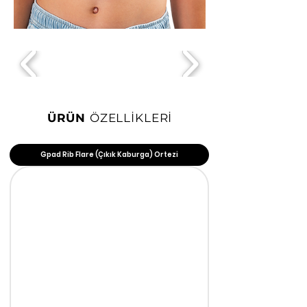
ÜRÜN
ÖZELLİKLERİ
Gpad Rib Flare (Çıkık Kaburga) Ortezi