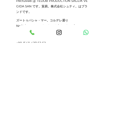
Pectuslab は TEDOB PRODUCTION SAĞLIK VE
GIDA SAN です。貿易。株式会社シュティ。はブラ
ンドです。
ズートゥパシャ・マー。コルデレ通り
No 19/1 34724 カドゥキョイ / イスタンブール
トゥルキエ
+90 (541) 427 52 52
+90 (541) 171 52 52
info@pectuslab.com
İsim
Soyisim