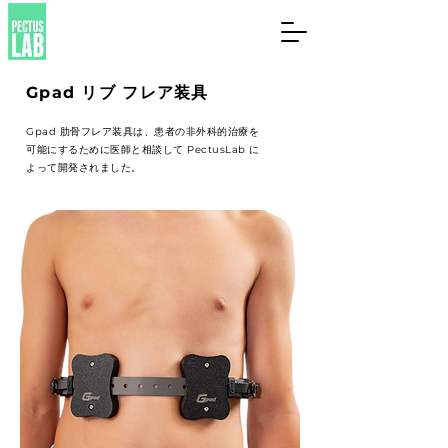
Gpad リブ フレア
装具
Gpad 肋骨フレア装具は、患者の非外科的治療を
可能にするために医師と相談して PectusLab に
よって開発されました。