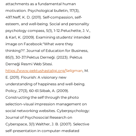
attachments as a fundamental human 
motivation. Psychological bulletin, 117(3), 
497.Neff, K. D. (2011). Self‐compassion, self‐
esteem, and well‐being. Social and personality 
psychology compass, 5(1), 1-12.Peluchette, J. V., 
& Karl, K. (2009). Examining students' intended 
image on Facebook:"What were they 
thinking?!". Journal of Education for Business, 
85(1), 30-37.Pektus Derneği. (2023). Pektus 
Derneği Resmi Web Sitesi. 
https://www.pektushastaligi.org/
Seligman
, M. 
E. (2011). Flourish: A visionary new 
understanding of happiness and well-being. 
Policy, 27(3), 60-61.Siibak, A. (2009). 
Constructing the self through the photo 
selection-visual impression management on 
social networking websites. Cyberpsychology: 
Journal of Psychosocial Research on 
Cyberspace, 3(1).Walther, J. B. (2007). Selective 
self-presentation in computer-mediated 