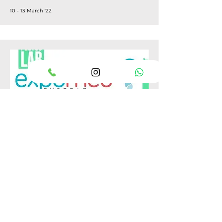
10 - 13 March '22
Expomed
Istanbul - Türkiye
17 - 19 March '22