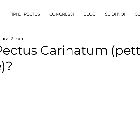
I
TIPI DI PECTUS
CONGRESSI
BLOG
SU DI NOI
C
tura: 2 min
 Pectus Carinatum (pett
)?