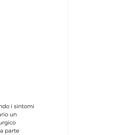
ando i sintomi 
rio un 
urgico 
a parte 