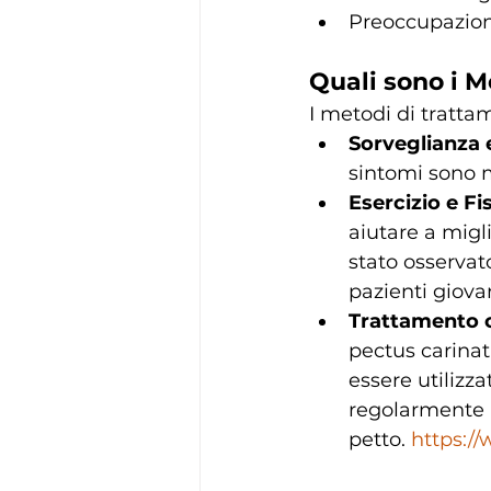
Preoccupazion
Quali sono i M
I metodi di tratta
Sorveglianza 
sintomi sono m
Esercizio e Fi
aiutare a migli
stato osservat
pazienti giovan
Trattamento c
pectus carina
essere utilizza
regolarmente p
petto. 
https:/