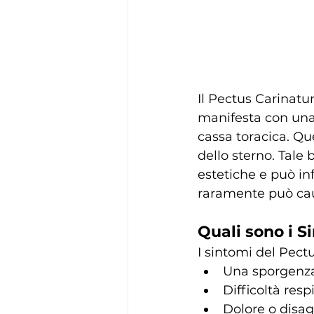
Il Pectus Carinatu
manifesta con una 
cassa toracica. Qu
dello sterno. Tale
estetiche e può inf
raramente può caus
Quali sono i 
I sintomi del Pec
Una sporgenza 
Difficoltà res
Dolore o disag