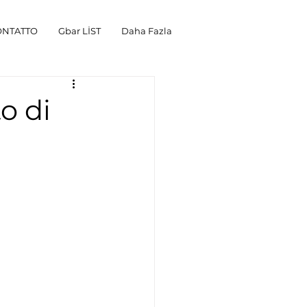
ONTATTO
Gbar LİST
Daha Fazla
o di