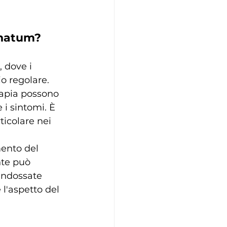
inatum?
, dove i 
o regolare.
erapia possono 
 i sintomi. È 
ticolare nei 
ento del 
te può 
 indossate 
l'aspetto del 