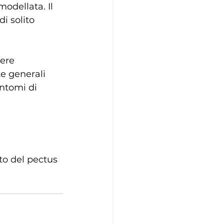
odellata. Il 
i solito 
ere 
te generali 
ntomi di 
to del pectus 