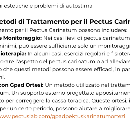
i estetiche e problemi di autostima
etodi di Trattamento per il Pectus Car
mento per il Pectus Carinatum possono includere:
e Monitoraggio:
 Nei casi lievi di pectus carinatum
inimi, può essere sufficiente solo un monitoraggi
sioterapia:
 In alcuni casi, esercizi regolari e fisiot
orare l'aspetto del pectus carinatum o ad alleviare
o che questi metodi possono essere efficaci, in par
i.
on Gpad Ortesi:
 Un metodo utilizzato nel trattam
tum. Un supporto esterno progettato appositamen
to per correggere la cassa toracica. Queste ortesi,
er un certo periodo, possono aiutare a migliorare 
/www.pectuslab.com/gpadpektuskarinatumortezi