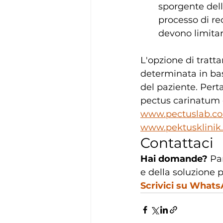
sporgente dell
processo di re
devono limitare
L'opzione di tratt
determinata in base
del paziente. Pert
pectus carinatum c
www.pectuslab.c
www.pektusklinik
Contattaci
Hai domande?
 Pa
e della soluzione p
Scrivici su What