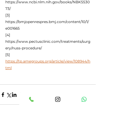
https://www.ncbi.nlm.nih.gov/books/NBK5530
73/
[3] 
https://bmjopenrespres.bmj.com/content/10/1/
e001665
[4] 
https://www.pectusclinic.com/treatments/surg
ery/nuss-procedure/
[5] 
https://tp.amegroups.org/article/view/108944/h
tml
Ver todo
Entradas recientes