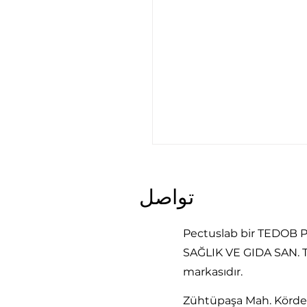
تواصل
Pectuslab bir TEDOB
SAĞLIK VE GIDA SAN. Tİ
markasıdır.
صنَع جهاز تقويم الصدر
ؤي؟ الشفافية وضبط
Zühtüpaşa Mah. Körde