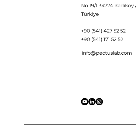
في Gpad
No 19/1 34724 Kadıköy 
Türkiye
+90 (541) 427 52 52
+90 (541) 171 52 52
info@pectuslab.com