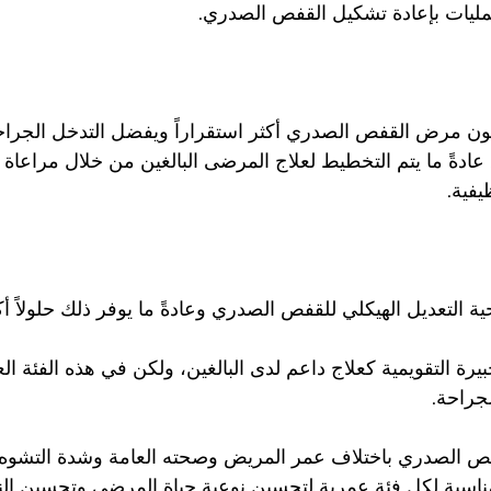
عمليات بإعادة تشكيل القفص الصدري.
 يكون مرض القفص الصدري أكثر استقراراً ويفضل التدخل الجرا
 عادةً ما يتم التخطيط لعلاج المرضى البالغين من خلال مراعاة
يفية.
ة التعديل الهيكلي للقفص الصدري وعادةً ما يوفر ذلك حلولاً أك
يرة التقويمية كعلاج داعم لدى البالغين، ولكن في هذه الفئة العم
جراحة.
 الصدري باختلاف عمر المريض وصحته العامة وشدة التشوه. 
مناسبة لكل فئة عمرية لتحسين نوعية حياة المرضى وتحسين النت