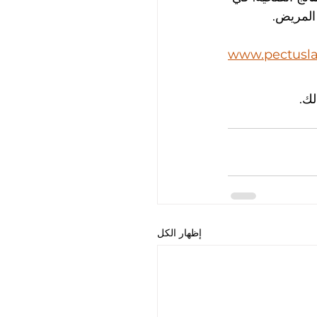
المريض.
www.pectusl
ك.
إظهار الكل