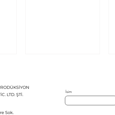
 PRODÜKSİYON
İsim
C. LTD. ŞTİ.
كيف تُقيَّم شدة الصدر المقعر؟
كيف يُ
مؤشر هالر وأدوات سريرية
الجؤج
re Sok.