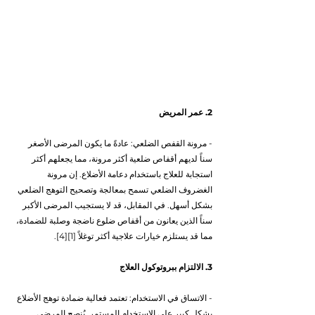
2. عمر المريض
- مرونة القفص الضلعي: عادةً ما يكون المرضى الأصغر 
سناً لديهم أقفاص ضلعية أكثر مرونة، مما يجعلهم أكثر 
استجابة للعلاج باستخدام دعامة الأضلاع. إن مرونة 
الغضروف الضلعي تسمح بمعالجة وتصحيح التوهج الضلعي 
بشكل أسهل. في المقابل، قد لا يستجيب المرضى الأكبر 
سناً الذين يعانون من أقفاص ضلوع ناضجة وصلبة للضمادة، 
مما قد يستلزم خيارات علاجية أكثر توغلاً [1][4].
3. الالتزام ببروتوكول العلاج
- الاتساق في الاستخدام: تعتمد فعالية ضمادة توهج الأضلاع 
بشكل كبير على الاستخدام المستمر. يُنصح المرضى 