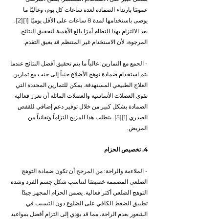
عمومًا بارتداء الضمادة لعدة ساعات كل يوم، وغالبًا ما 
يوصى باستخدامها لمدة 8 ساعات على الأقل يوميًا [1][2]. 
يعد الالتزام بهذا النظام أمرًا بالغ الأهمية لتحقيق النتائج 
المرجوة، لأن الاستخدام غير المنتظم قد يعيق التقدم.
- الجمع مع التمارين: غالباً ما يتم تحقيق أفضل النتائج عندما 
يتم استخدام ضمادة توهج الأضلاع جنباً إلى جنب مع تمارين 
العلاج الطبيعي المستهدفة. يمكن للتمارين المحددة التي 
تقوي العضلات الأساسية والعضلات المائلة أن تعزز فعالية 
الضمادة بشكل كبير من خلال توفير دعم إضافي للقفص 
الصدري [1][5]. يتطلب هذا المزيج التزاماً وتفانياً من 
المريض.
4. تخصيص الحزام
- الملاءمة والراحة: من المرجح أن تكون ضمادة التوهج 
الضلعي المصممة خصيصًا لتناسب شكل جسم الفرد وشدة 
التوهج الضلعي أكثر فعالية. يضمن الحزام المجهز جيدًا 
تطبيق الضغط الكافي على الضلوع دون التسبب في 
الشعور بعدم الراحة، مما قد يؤدي إلى التزام أفضل بمواعيد 