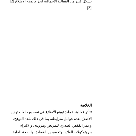
بشكل كبير من الفعالية الإجمالية لحزام توهج الأضلاع [2]
[3].
الخلاصة
تتأثر فعالية ضمادة توهج الأضلاع في تصحيح حالات توهج 
الأضلاع بعدة عوامل مترابطة، بما في ذلك شدة التوهج، 
وعمر القفص الصدري للمريض ومرونته، والالتزام 
ببروتوكولات العلاج، وتخصيص الضمادة، والصحة العامة، 