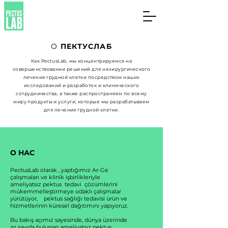
О
ПЕКТУСЛАБ
Как PectusLab, мы концентрируемся на
совершенствовании решений для нехирургического
лечения грудной клетки посредством наших
исследований и разработок и клинического
сотрудничества, а также распространяем по всему
миру продукты и услуги, которые мы разрабатываем
для лечения грудной клетки.
О НАС
PectusLab olarak , yaptığımız Ar-Ge
çalışmaları ve klinik işbirlikleriyle
ameliyatsız pektus tedavi çözümlerini
mükemmelleştirmeye odaklı çalışmalar
yürütüyor, pektus sağlığı tedavisi ürün ve
hizmetlerinin küresel dağıtımını yapıyoruz.
Bu bakış açımız sayesinde, dünya üzerinde
az sayıda bulunan ameliyatsız pektus