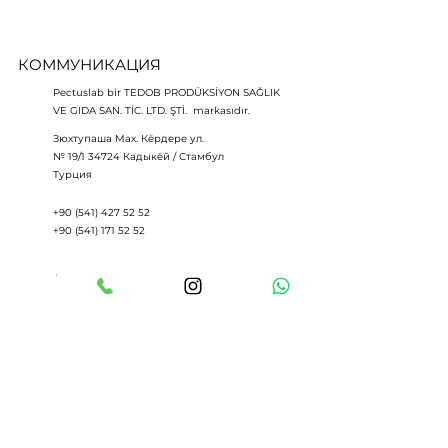
КОММУНИКАЦИЯ
Pectuslab bir TEDOB PRODÜKSİYON SAĞLIK
VE GIDA SAN. TİC. LTD. ŞTİ. markasıdır.
Зюхтупаша Мах. Кёрдере ул.
№ 19/1 34724 Кадыкёй / Стамбул
Турция
+90 (541) 427 52 52
+90 (541) 171 52 52
info@pectuslab.com
İsim