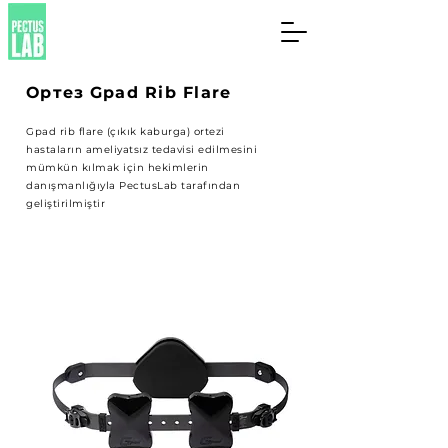
Ортез
Gpad Rib Flare
Gpad rib flare (çıkık kaburga) ortezi
hastaların ameliyatsız tedavisi edilmesini
mümkün kılmak için hekimlerin
danışmanlığıyla PectusLab tarafından
geliştirilmiştir