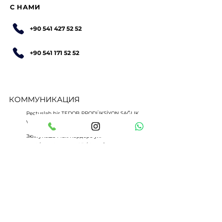
С НАМИ
+90 541 427 52 52
+90 541 171 52 52
КОММУНИКАЦИЯ
Pectuslab bir TEDOB PRODÜKSİYON SAĞLIK
VE GIDA SAN. TİC. LTD. ŞTİ. markasıdır.
Зюхтупаша Мах. Кёрдере ул.
№ 19/1 34724 Кадыкёй / Стамбул
Турция
+90 (541) 427 52 52
+90 (541) 171 52 52
info@pectuslab.com