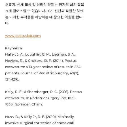
호흡기, 신체 활동 및 심리적 문제는 환자의 삶의 질을 
크게 떨어뜨릴 수 있습니다. 조기 진단과 적절한 치료
는 이러한 부작용을 예방하는 데 중요한 역할을 합니
다.
www.pectuslab.com
Kaynakça:
Haller, J. A., Loughlin, G. M., Lietman, S. A., 
Neviere, R., & Croitoru, D. P. (2014). Pectus 
excavatum: a 10-year review of results in 224 
patients. Journal of Pediatric Surgery, 49(7), 
1211-1216.
Kelly, R. E., & Shamberger, R. C. (2016). Pectus 
excavatum. In Pediatric Surgery (pp. 1021-
1036). Springer, Cham.
Nuss, D., & Kelly Jr, R. E. (2010). Minimally 
invasive surgical correction of chest wall 