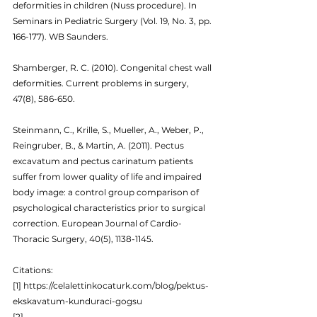
deformities in children (Nuss procedure). In 
Seminars in Pediatric Surgery (Vol. 19, No. 3, pp. 
166-177). WB Saunders.
Shamberger, R. C. (2010). Congenital chest wall 
deformities. Current problems in surgery, 
47(8), 586-650.
Steinmann, C., Krille, S., Mueller, A., Weber, P., 
Reingruber, B., & Martin, A. (2011). Pectus 
excavatum and pectus carinatum patients 
suffer from lower quality of life and impaired 
body image: a control group comparison of 
psychological characteristics prior to surgical 
correction. European Journal of Cardio-
Thoracic Surgery, 40(5), 1138-1145.
Citations:
[1] https://celalettinkocaturk.com/blog/pektus-
ekskavatum-kunduraci-gogsu
[2] 