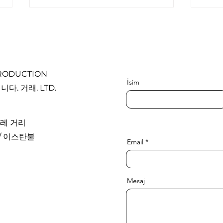
PRODUCTION
İsim
니다. 거래. LTD.
오목가슴 중증도는 어떻게 평
새가
가할까? 할러 지수 등 임상 지
질까
데레 거리
표 정리
품질
y / 이스탄불
Email
Mesaj