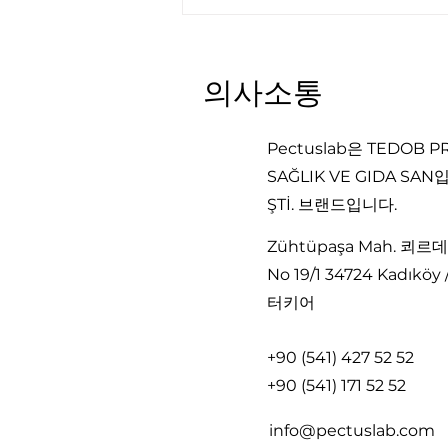
의사소통
Pectuslab은 TEDOB 
SAĞLIK VE GIDA SAN입
ŞTİ. 브랜드입니다.
조기 발견이 흉벽 기형의 장기
예후를 개선할까요?
Zühtüpaşa Mah. 쾨르
No 19/1 34724 Kadıkö
터키어
+90 (541) 427 52 52
+90 (541) 171 52 52
info@pectuslab.com