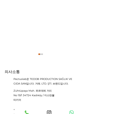
의사소통
Pectuslab은 TEDOB PRODUCTION SAĞLIK VE
GIDA SAN입니다. 거래. LTD. ŞTİ. 브랜드입니다.
Zühtüpaşa Mah. 쾨르데레 거리
오목가슴 중증도는 어떻게
새가슴 교정기, 
No 19/1 34724 Kadıköy / 이스탄불
터키어
평가할까? 할러 지수 등 임
들어질까? Gpa
상 지표 정리
투명성과 품질 
+90 (541) 427 52 52