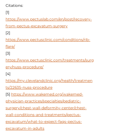
Citations:
[1] 
https://www.pectuslab.com/en/post/recovery-
from-pectus-excavatum-surgery
[2] 
https://www.pectusclinic.com/conditions/rib-
flare/
[3] 
https://www.pectusclinic.com/treatments/surg
ery/nuss-procedure/
[4] 
https://my.clevelandclinic.org/health/treatmen
ts/22635-nuss-procedure
[5] 
https://www.wakemed.org/wakemed-
physician-practices/specialties/pediatric-
surgery/chest-wall-deformity-center/chest-
wall-conditions-and-treatments/pectus-
excavatum/what-to-expect-faqs-pectus-
excavatum-in-adults