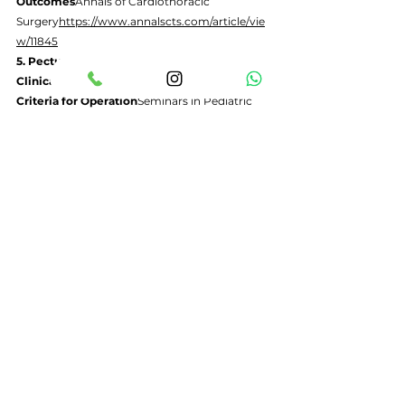
Outcomes
Annals of Cardiothoracic 
Surgery
https://
www.annalscts.com/article/vie
w/11845
5. Pectus Excavatum: Historical Background, 
Clinical Picture, Preoperative Evaluation and 
Criteria for Operation
Seminars in Pediatric 
Surgery 
(2008)
https://www.sciencedirect.com/science/
article/pii/S1055858608000240
Contattaci
Hai domande?
 Parla con il nostro team dei 
prodotti per il trattamento del pectus e della 
soluzione più adatta a te.
Scrivici su WhatsApp
  ·  
Invia un'e-mail