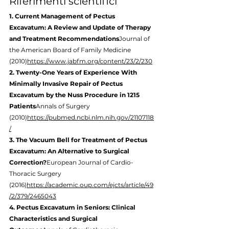
Riferimenti scientifici
1. Current Management of Pectus 
Excavatum: A Review and Update of Therapy 
and Treatment Recommendations
Journal of 
the American Board of Family Medicine 
(2010)
https://www.jabfm.org/content/23/2/230
2. Twenty-One Years of Experience With 
Minimally Invasive Repair of Pectus 
Excavatum by the Nuss Procedure in 1215 
Patients
Annals of Surgery 
(2010)
https://pubmed.ncbi.nlm.nih.gov/21107118
/
3. The Vacuum Bell for Treatment of Pectus 
Excavatum: An Alternative to Surgical 
Correction?
European Journal of Cardio-
Thoracic Surgery 
(2016)
https://academic.oup.com/ejcts/article/49
/2/379/2465043
4. Pectus Excavatum in Seniors: Clinical 
Characteristics and Surgical 