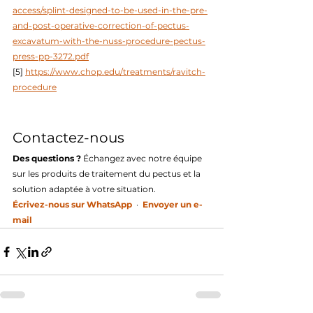
access/splint-designed-to-be-used-in-the-pre-
and-post-operative-correction-of-pectus-
excavatum-with-the-nuss-procedure-pectus-
press-pp-3272.pdf
[5] 
https://www.chop.edu/treatments/ravitch-
procedure
Contactez-nous
Des questions ?
 Échangez avec notre équipe 
sur les produits de traitement du pectus et la 
solution adaptée à votre situation.
Écrivez-nous sur WhatsApp
  ·  
Envoyer un e-
mail