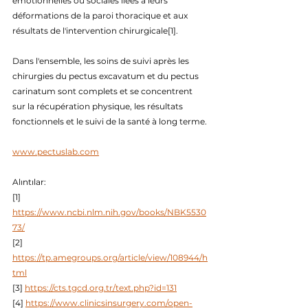
émotionnelles ou sociales liées à leurs 
déformations de la paroi thoracique et aux 
résultats de l'intervention chirurgicale[1].
Dans l'ensemble, les soins de suivi après les 
chirurgies du pectus excavatum et du pectus 
carinatum sont complets et se concentrent 
sur la récupération physique, les résultats 
fonctionnels et le suivi de la santé à long terme.
www.pectuslab.com
Alıntılar:
[1] 
https://www.ncbi.nlm.nih.gov/books/NBK5530
73/
[2] 
https://tp.amegroups.org/article/view/108944/h
tml
[3] 
https://cts.tgcd.org.tr/text.php?id=131
[4] 
https://www.clinicsinsurgery.com/open-