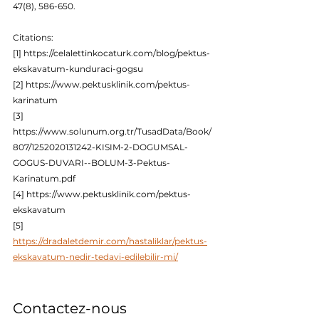
47(8), 586-650.
Citations:
[1] https://celalettinkocaturk.com/blog/pektus-
ekskavatum-kunduraci-gogsu
[2] https://www.pektusklinik.com/pektus-
karinatum
[3] 
https://www.solunum.org.tr/TusadData/Book/
807/1252020131242-KISIM-2-DOGUMSAL-
GOGUS-DUVARI--BOLUM-3-Pektus-
Karinatum.pdf
[4] https://www.pektusklinik.com/pektus-
ekskavatum
[5] 
https://dradaletdemir.com/hastaliklar/pektus-
ekskavatum-nedir-tedavi-edilebilir-mi/
Contactez-nous