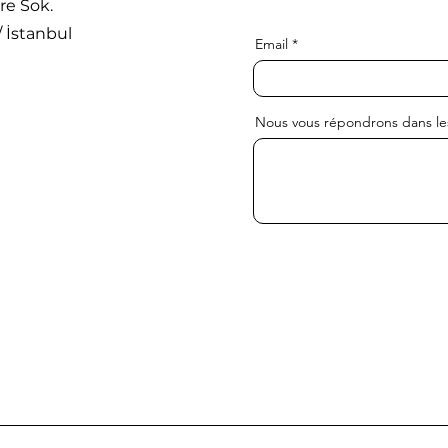
re Sok.
riche
carinatum ? Transparence
/ İstanbul
et contrôle qualité chez
Email
Gpad
Nous vous répondrons dans les