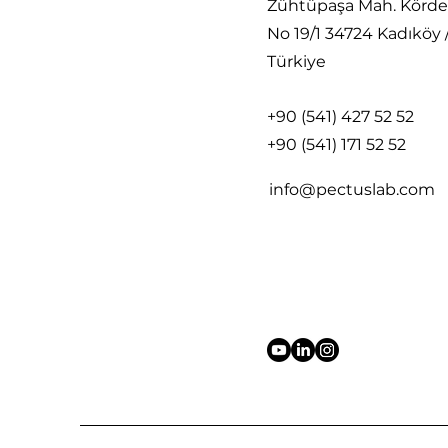
Zühtüpaşa Mah. Körde
excavatum ? Indice de
No 19/1 34724 Kadıköy 
Haller et autres outils
cliniques
Türkiye
+90 (541) 427 52 52
+90 (541) 171 52 52
info@pectuslab.com