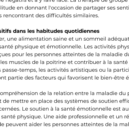
négatifs et à y faire face. La thérapie de groupe
litude en donnant l'occasion de partager ses sen
 rencontrant des difficultés similaires.
tifs dans les habitudes quotidiennes
ier, une alimentation saine et un sommeil adéquat
 santé physique et émotionnelle. Les activités phy
ues pour les personnes atteintes de la maladie d
les muscles de la poitrine et contribuer à la santé
s passe-temps, les activités artistiques ou la partic
nt partie des facteurs qui favorisent le bien-être 
compréhension de la relation entre la maladie du p
 de mettre en place des systèmes de soutien effi
ernées. Le soutien à la santé émotionnelle est au
a santé physique. Une aide professionnelle et un r
ide peuvent aider les personnes atteintes de la ma