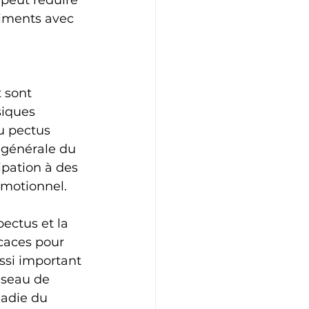
 peut réduire 
timents avec 
 sont 
siques 
u pectus 
 générale du 
ipation à des 
émotionnel.
ectus et la 
caces pour 
ssi important 
éseau de 
ladie du 