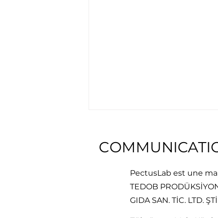
COMMUNICATI
PectusLab est une ma
TEDOB PRODÜKSİYON
GIDA SAN. TİC. LTD. ŞTİ
Comment évalue-t-on la
gravité du pectus