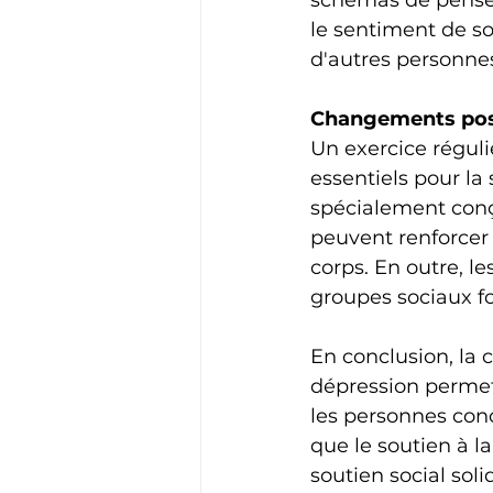
schémas de pensée 
le sentiment de so
d'autres personnes
Changements posi
Un exercice régul
essentiels pour la
spécialement conç
peuvent renforcer 
corps. En outre, le
groupes sociaux fo
En conclusion, la 
dépression permet
les personnes conc
que le soutien à l
soutien social sol