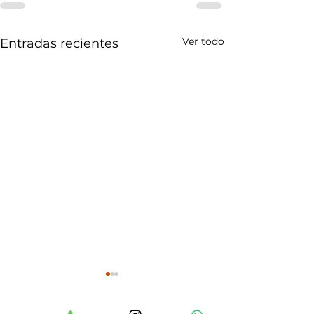
Ver todo
Entradas recientes
Qué nos enseñ
investigación 