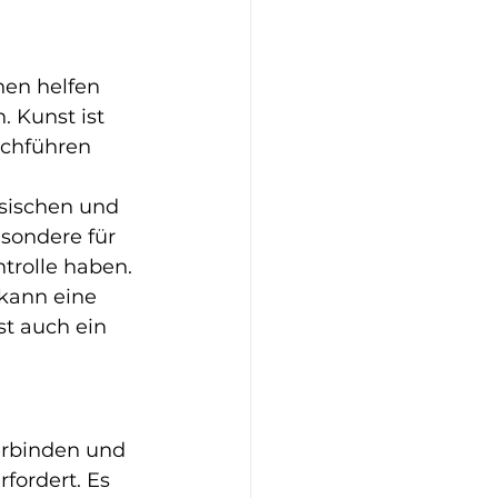
nen helfen 
. Kunst ist 
rchführen 
sischen und 
sondere für 
trolle haben.
kann eine 
st auch ein 
erbinden und 
fordert. Es 