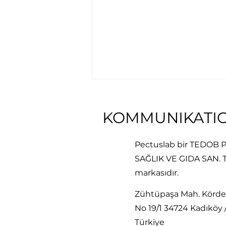
KOMMUNIKATI
Pectuslab bir TEDOB
SAĞLIK VE GIDA SAN. Tİ
markasıdır.
Beeinflusst eine frühe
Diagnose die langfristigen
Zühtüpaşa Mah. Körde
Ergebnisse bei
No 19/1 34724 Kadıköy 
Brustkorbfehlbildungen?
Türkiye