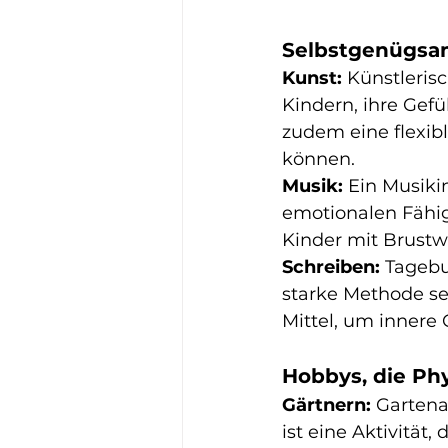
Selbstgenügsam
Kunst:
 Künstleris
Kindern, ihre Gefü
zudem eine flexibl
können.
Musik:
 Ein Musiki
emotionalen Fähig
Kinder mit Brustw
Schreiben:
 Tagebu
starke Methode sei
Mittel, um innere
Hobbys, die Ph
Gärtnern:
 Gartena
ist eine Aktivität