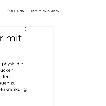
G
ÜBER UNS
KOMMUNIKATION
r mit
 physische 
ücken, 
elfen 
auen zu 
s-Erkrankung: