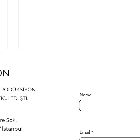
ON
 PRODÜKSİYON
Name
C. LTD. ŞTİ.
Wie wird der
Wie 
Schweregrad einer
Kiel
re Sok.
Trichterbrust beurteilt?
Fert
/ İstanbul
Haller-Index und andere
und 
Email
klinische Messwerte
Gpa