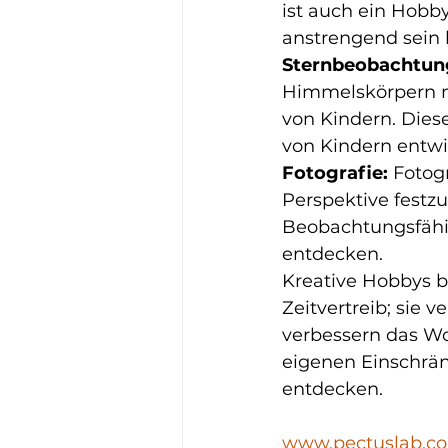
ist auch ein Hobb
anstrengend sein 
Sternbeobachtun
Himmelskörpern mi
von Kindern. Dies
von Kindern entwi
Fotografie:
 Fotog
Perspektive festzu
Beobachtungsfähi
entdecken.
Kreative Hobbys b
Zeitvertreib; sie 
verbessern das Wo
eigenen Einschrän
entdecken.
www.pectuslab.c