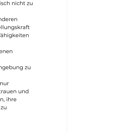
sch nicht zu 
nderen 
llungskraft 
ähigkeiten 
genen 
Umgebung zu 
nur 
rtrauen und 
, ihre 
 zu 