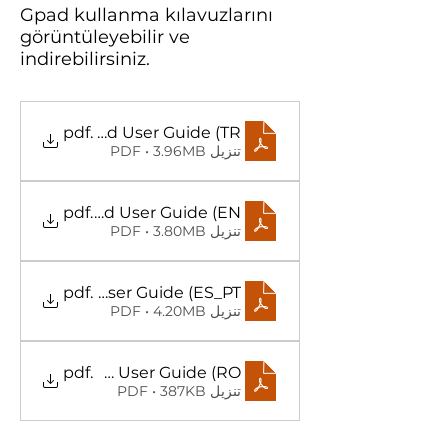
Gpad kullanma kılavuzlarını
görüntüleyebilir ve
indirebilirsiniz.
Gpad User Guide (TR)
.pdf
تنزيل PDF • 3.96MB
Gpad User Guide (EN)
.pdf
تنزيل PDF • 3.80MB
Gpad User Guide (ES_PT)
.pdf
تنزيل PDF • 4.20MB
Gpad User Guide (RO)
.pdf
تنزيل PDF • 387KB