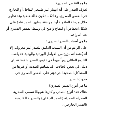
ما هو القفص الصدري؟
يُعرّف الصدر على أنه انهيار غير طبيعي للداخل أو للخارج 
في القفص الصدري. وعادةً ما تكون حالة خلقية وقد تظهر 
خلال مرحلة الطفولة أو المراهقة. يظهر الصدر عادةً على 
شكل انخفاض أو انتفاخ واضح في وسط القفص الصدري أو 
عند أطرافه.
ما هي أسباب الصدر الصدري؟
على الرغم من أن السبب الدقيق للصدر غير معروف، إلا 
أنه يُعتقد أنه مزيج من العوامل الوراثية والبيئية. قد يلعب 
التاريخ العائلي دوراً مهماً في تكوين الصدر. بالإضافة إلى 
ذلك، في بعض الحالات، قد تساهم الصدمة أو غيرها من 
المشاكل الصحية التي تؤثر على القفص الصدري في 
حدوث الصدر.
ما هي أنواع الصدر الصدري؟
هناك عدة أنواع للصدر، وأكثرها شيوعًا تسمى الصدرية 
الصدريّة الصدريّة (الصدر الداخلي) والصدرية الكارينية 
(الصدر الخارجي).