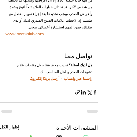
من أنها حالة خلقية عادة، إلا أن أعراضها وشدتها قد تختلف 
من شخص لآخر. قد تختلف خيارات العلاج تبعاً لنوع وشدة 
وأعراض الصدر، ويجب تحديدها بعد إجراء تقييم مفصل مع 
طبيبك. إذا لاحظت علامات الصدع الصدري لديك أو لدى 
طفلك، فمن المهم استشارة أخصائي صحي.
www.pectuslab.com
تواصل معنا
هل لديك أسئلة؟
 تحدث مع فريقنا حول منتجات علاج 
تشوهات الصدر والحل المناسب لك.
راسلنا عبر واتساب
  ·  
أرسل بريدًا إلكترونيًا
إظهار الكل
المنشورات الأخيرة