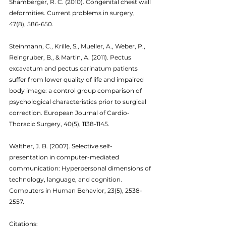
Shamberger, R. C. (2010). Congenital chest wall 
deformities. Current problems in surgery, 
47(8), 586-650.
Steinmann, C., Krille, S., Mueller, A., Weber, P., 
Reingruber, B., & Martin, A. (2011). Pectus 
excavatum and pectus carinatum patients 
suffer from lower quality of life and impaired 
body image: a control group comparison of 
psychological characteristics prior to surgical 
correction. European Journal of Cardio-
Thoracic Surgery, 40(5), 1138-1145.
Walther, J. B. (2007). Selective self-
presentation in computer-mediated 
communication: Hyperpersonal dimensions of 
technology, language, and cognition. 
Computers in Human Behavior, 23(5), 2538-
2557.
Citations: