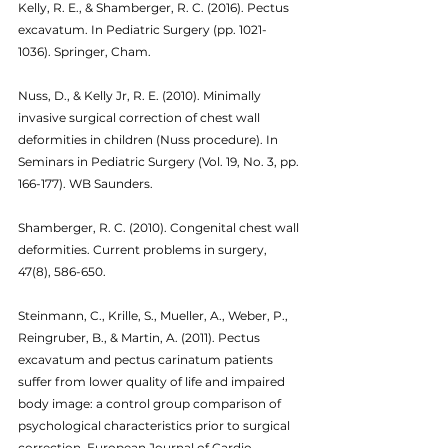
Kelly, R. E., & Shamberger, R. C. (2016). Pectus 
excavatum. In Pediatric Surgery (pp. 1021-
1036). Springer, Cham.
Nuss, D., & Kelly Jr, R. E. (2010). Minimally 
invasive surgical correction of chest wall 
deformities in children (Nuss procedure). In 
Seminars in Pediatric Surgery (Vol. 19, No. 3, pp. 
166-177). WB Saunders.
Shamberger, R. C. (2010). Congenital chest wall 
deformities. Current problems in surgery, 
47(8), 586-650.
Steinmann, C., Krille, S., Mueller, A., Weber, P., 
Reingruber, B., & Martin, A. (2011). Pectus 
excavatum and pectus carinatum patients 
suffer from lower quality of life and impaired 
body image: a control group comparison of 
psychological characteristics prior to surgical 
correction. European Journal of Cardio-