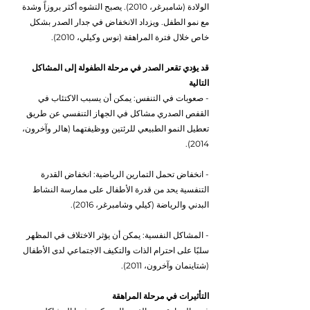
الولادة (شامبرغر، 2010). يصبح التشوه أكثر بروزاً وشدة 
مع نمو الطفل. ويزداد الانخفاض في جدار الصدر بشكل 
خاص خلال فترة المراهقة (نوس وكيلي، 2010).
قد يؤدي تقعر الصدر في مرحلة الطفولة إلى المشاكل 
التالية
- صعوبات في التنفس: يمكن أن يسبب الاكتئاب في 
القفص الصدري مشاكل في الجهاز التنفسي عن طريق 
تعطيل النمو الطبيعي للرئتين ووظيفتهما (هالر وآخرون، 
2014).
- انخفاض تحمل التمارين الرياضية: انخفاض القدرة 
التنفسية يحد من قدرة الأطفال على ممارسة النشاط 
البدني والرياضة (كيلي وشامبرغر، 2016).
- المشاكل النفسية: يمكن أن يؤثر الاختلاف في المظهر 
سلبًا على احترام الذات والتكيف الاجتماعي لدى الأطفال 
(شتاينمان وآخرون، 2011).
التأثيرات في مرحلة المراهقة