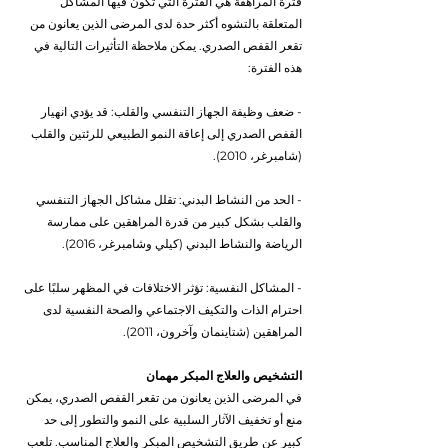
فترة المراهقة هي الفترة التي تكون فيها المشاكل 
المتعلقة بالتشوه أكثر حدة لدى المرضى الذين يعانون من 
تقعر القفص الصدري. يمكن ملاحظة التأثيرات التالية في 
هذه الفترة:
- ضعف وظيفة الجهاز التنفسي والقلب: قد يؤدي انهيار 
القفص الصدري إلى إعاقة النمو الطبيعي للرئتين والقلب 
(شامبرغر، 2010).
- الحد من النشاط البدني: تقلل مشاكل الجهاز التنفسي 
والقلب بشكل كبير من قدرة المراهقين على ممارسة 
الرياضة والنشاط البدني (كيلي وشامبرغر، 2016).
- المشاكل النفسية: تؤثر الاختلافات في المظهر سلبًا على 
احترام الذات والتكيف الاجتماعي والصحة النفسية لدى 
المراهقين (شتاينمان وآخرون، 2011).
التشخيص والعلاج المبكر مهمان
في المرضى الذين يعانون من تقعر القفص الصدري، يمكن 
منع أو تخفيف الآثار السلبية على النمو والتطور إلى حد 
كبير عن طريق التشخيص المبكر والعلاج المناسب. تلعب 