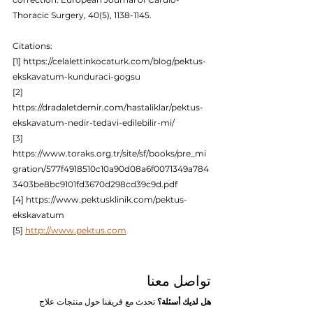
Thoracic Surgery, 40(5), 1138-1145.
Citations:
[1] https://celalettinkocaturk.com/blog/pektus-
ekskavatum-kunduraci-gogsu
[2] 
https://dradaletdemir.com/hastaliklar/pektus-
ekskavatum-nedir-tedavi-edilebilir-mi/
[3] 
https://www.toraks.org.tr/site/sf/books/pre_mi
gration/577f4918510c10a90d08a6f0071349a784
3403be8bc9101fd3670d298cd39c9d.pdf
[4] https://www.pektusklinik.com/pektus-
ekskavatum
[5] 
http://www.pektus.com
تواصل معنا
هل لديك أسئلة؟
 تحدث مع فريقنا حول منتجات علاج 